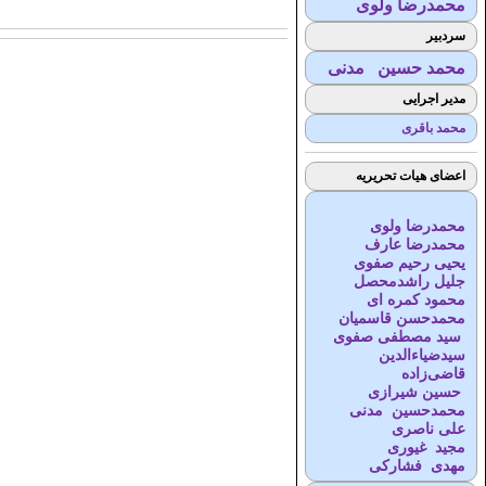
محمدرضا ولوی
سردبیر
محمد حسین مدنی
مدیر اجرایی
محمد باقری
اعضای هیات تحریریه
محمدرضا ولوی
محمدرضا عارف
یحیی رحیم صفوی
جلیل راشدمحصل
محمود کمره ای
محمدحسن قاسمیان
سید مصطفی صفوی
سیدضیاء‌الدین
قاضی‌زاده
حسین شیرازی
محمدحسین مدنی
علی ناصری
مجید غیوری
مهدی فشارکی