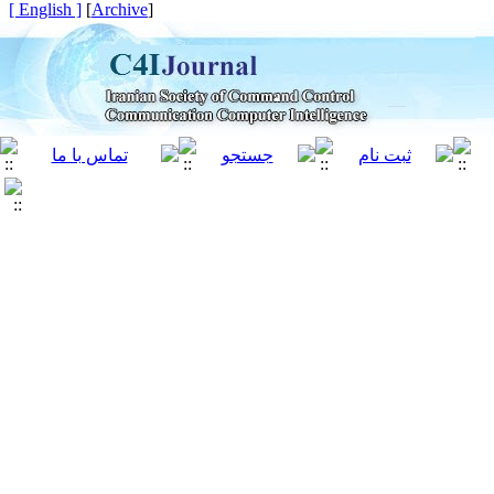
[ English ]
]
Archive
[