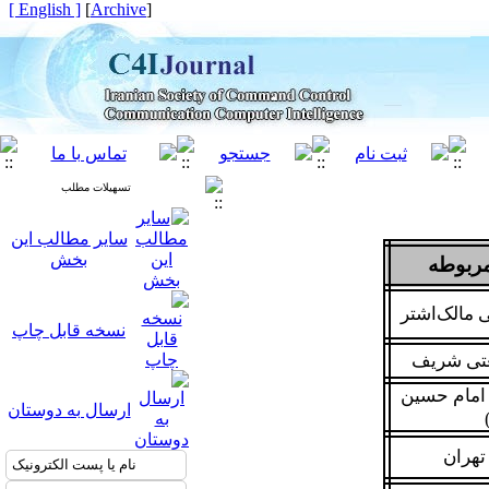
[ English ]
]
Archive
[
تسهیلات مطلب
سایر مطالب این
بخش
مربوطه
 مالک‌اشتر
نسخه قابل چاپ
عتی شریف
 امام حسین
ارسال به دوستان
تهران