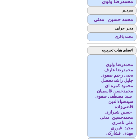
محمدرضا ولوی
سردبیر
محمد حسین مدنی
مدیر اجرایی
محمد باقری
اعضای هیات تحریریه
محمدرضا ولوی
محمدرضا عارف
یحیی رحیم صفوی
جلیل راشدمحصل
محمود کمره ای
محمدحسن قاسمیان
سید مصطفی صفوی
سیدضیاء‌الدین
قاضی‌زاده
حسین شیرازی
محمدحسین مدنی
علی ناصری
مجید غیوری
مهدی فشارکی