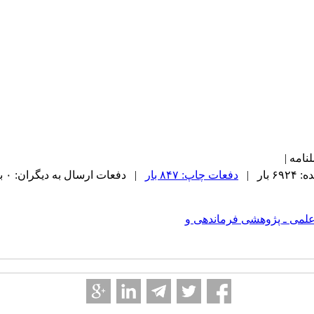
نامه |
بار |
دفعات چاپ: ۸۴۷ بار
| دفعات ارسال به دیگران: ۰ بار |
ی فصلنامه علمی ـ‌ پژوهشی فرماندهی و