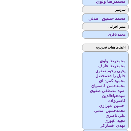
محمدرضا ولوی
سردبیر
محمد حسین مدنی
مدیر اجرایی
محمد باقری
اعضای هیات تحریریه
محمدرضا ولوی
محمدرضا عارف
یحیی رحیم صفوی
جلیل راشدمحصل
محمود کمره ای
محمدحسن قاسمیان
سید مصطفی صفوی
سیدضیاء‌الدین
قاضی‌زاده
حسین شیرازی
محمدحسین مدنی
علی ناصری
مجید غیوری
مهدی فشارکی