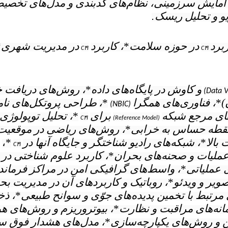
ها، آمایش سرزمینی، نظام‌های کدبندی و مدل‌های تخصی
یو و تحلیل ریسک
.
ربرد
در حوزه سلامت
*
، کاربرد
در مدیریت شهری
*
C۴I
C۴I
و کاوش در پایگاه‌های داده
*
، ‌روش‌های دریافت خو
(Data V
)
*
، فناوری‌های همگرا
*
،
طراحی پروتکل‌های نام
(NBIC)
ای مرجع شبکه
برای
*
، تحلیل توپولوژی‌
C۴I
(Reference Model)
قطه حساس به خرابی
*
، روش‌های ریاضی در موقعیت‌
بالا
*
، شبکه‌های رادیو شناختگر و جایگاه‌ آنها در
*
،
C۴I
عملیات و صحنه‌های بحران
*
، کاربرد علوم شناختی در
 عملیاتی
*
، واسط‌های گرافیکی امن در مراکز فرماند
ویر و ویدئو
*
، روباتیک و کاربردهای آن در مدیریت بح
 مرتبط با تخمین پدیده‌های جوّی و سوانح طبیعی
*
، ذخ
مانه‌های مراقبت و نظارت
*
، بیوتروریزم و روش‌های 
 و روش‌های یکپارچه‌سازی
*
، مدل‌های هشدار فوق س