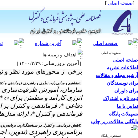
[
صفحه اصلی
]
بخش‌های اصلی
اهداف و زمینه ها
صفحه اصلی
| آخرین بروزرسانی: ۱۴۰۰/۳/۲۹ |
اطلاعات نشریه
برخی از محورهای مورد نظر و نیاز
آرشیو مجله و مقالات
برای نویسندگان
۱.
مفاهیم و مبانی پایه، نظری و راهبردی فرماندهی و کن
سازمان، آموزش ظرفیت‌سازی نیر
برای داوران
انرژی کارآمد و مطمئن برای
*
ثبت نام و اشتراک
C۴I
دفاعی
*
، فرماندهی و کنترل بر 
تماس با ما
فرماندهی و کنترل
*
، ارائه مدل‌ه
تسهیلات پایگاه
بایگانی مقالات زیر چاپ
۲.
نقش فرماندهی و کنترل در سیاستگذاری، برنامه‌ریزی، 
برنامه‌ریزی راهبردی (تدوین، اج
جستجو در پایگاه