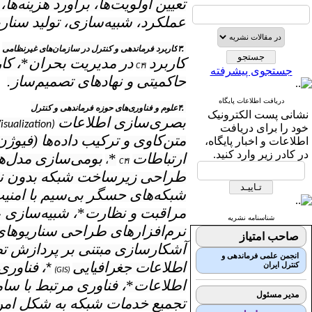
تعیین اولویت‌ها، برآورد هزینه‌
عملکرد، شبیه‌سازی، تولید سنار
۳.
کاربرد فرماندهی و کنترل در سازمان‌های غیرنظامی
کاربرد
در مدیریت بحران
*
، کا
C۴I
جستجوی پیشرفته
حاکمیتی و نهادهای تصمیم‌ساز
.
دریافت اطلاعات پایگاه
۴.
علوم و فناوری‌های حوزه فرماندهی و کنترل
نشانی پست الکترونیک
بصری‌سازی اطلاعات
isualization)
خود را برای دریافت
متن‌کاوی و ترکیب داده‌ها (فیوژن
اطلاعات و اخبار پایگاه،
در کادر زیر وارد کنید.
ارتباطات
*
بومی‌سازی مدل‌ه
،
C۴I
طراحی زیرساخت شبکه بدون ن
شبکه‌های حسگر بی‌سیم با امنیت 
مراقبت و نظارت
*
، شبیه‌سازی 
شناسنامه نشریه
نرم‌افزارهای طراحی سناریو‌های
صاحب امتیاز
آشکارسازی مبتنی بر پردازش تص
انجمن علمی فرماندهی و
اطلاعات جغرافیایی
*
،
فناوری
کنترل ایران
(GIS)
اطلاعات
*
،‌ فناوری مرتبط با سا
مدیر مسئول
تجمیع خدمات شبکه به شکل امن