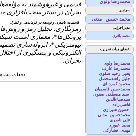
محمدرضا ولوی
قدیمی و غیرهوشمند به مؤلفه‌ها
سردبیر
بحران در بستر سخت‌افزاری
.
C۴I
محمد حسین مدنی
۵.
امنیت، پایداری و توسعه در فرماندهی و کنترل
رمزنگاری، تحلیل رمز و روش‌های
مدیر اجرایی
پروتکل‌ها
*
، معماری امنیت شبکه 
محمد باقری
بیومتریکی
*
، ایزوله‌سازی تصمی
اعضای هیات تحریریه
الکترونیکی و پیشگیری از اختلال
بحران
.
محمدرضا ولوی
محمدرضا عارف
یحیی رحیم صفوی
دفعات مشاهده: ۲۹۲۶ 
جلیل راشدمحصل
محمود کمره ای
محمدحسن قاسمیان
سید مصطفی صفوی
سیدضیاء‌الدین
قاضی‌زاده
حسین شیرازی
محمدحسین مدنی
علی ناصری
مجید غیوری
مهدی فشارکی