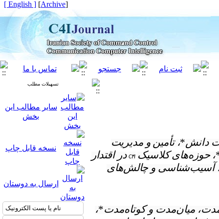
[ English ]
]
Archive
[
تسهیلات مطلب
سایر مطالب این
بخش
ت دانش
*
،‌ تأمین و مدیریت
نسخه قابل چاپ
، حوزه‌های کلاسیک
در اقتدار
C۴I
 آسیب‌شناسی و چالش‌های
ارسال به دوستان
مدت، میان‌مدت و کوتاه‌مدت
*
،