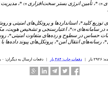
ی
*
، تأمین انرژی بستر سخت‌افزاری
*
،
مدیریت 
C۴I
C۴I
 توزیع کلید
*
، استانداردها و پروتکل‌های امنیتی و ر
در سامانه‌های
*
، اعتبارسنجی و تشخیص هویت، مکا
C۴I
مات حساس در سطوح و رده‌های متفاوت امنیتی
*
، رو
*
، رسانه‌های انتقال امن
*
، پروتکل‌های پیوند داده‌ها ب
بار |
دفعات چاپ: ۴۸۴ بار
| دفعات ارسال به دیگران: ۰ بار |