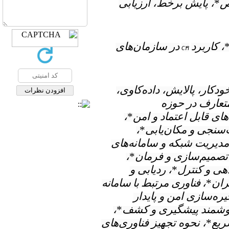
ص
*
، پایش برخط، ارزیابی
، کاربرد
در سازمان‌های
C۴I
دکار، پالایش، داده‌کاوی،
تعارف در حوزه
های قابل اعتماد و امن
*
،
سنجی و مکان‌یابی
*
،
مدیریت شبکه و سامانه‌های
 تصمیم‌سازی و فرمان
*
،
هی و کنترل
*
، ردیابی و
ران
*
،
فناوری مرتبط با سامانه
یره‌سازی امن و پایدار
هوشمند پیشگیری و کشف
*
،
ریع
*
، نحوه تجهیز فناوری‌های