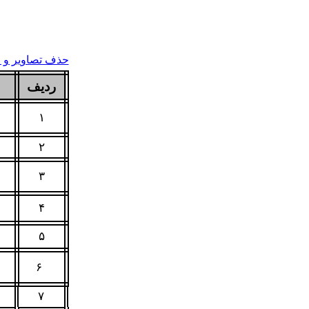
حذف تصاویر و ر
ردیف
۱
۲
۳
۴
۵
۶
۷