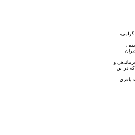
 گرامی،
ده ،
بران
رماندهی و
ه در این
ر خواست می شود با شماره 09123042815 محمد باقری