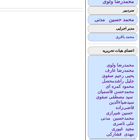
محمدرضا ولوی
سردبیر
محمد حسین مدنی
مدیر اجرایی
محمد باقری
اعضای هیات تحریریه
محمدرضا ولوی
محمدرضا عارف
یحیی رحیم صفوی
جلیل راشدمحصل
محمود کمره ای
محمدحسن قاسمیان
سید مصطفی صفوی
سیدضیاء‌الدین
قاضی‌زاده
حسین شیرازی
محمدحسین مدنی
علی ناصری
مجید غیوری
مهدی فشارکی