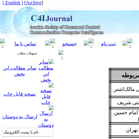
[ English ]
]
Archive
[
تسهیلات مطلب
سایر مطالب این
بخش
مربوطه
 مالک‌اشتر
نسخه قابل چاپ
عتی شریف
 امام حسین
ارسال به دوستان
تهران