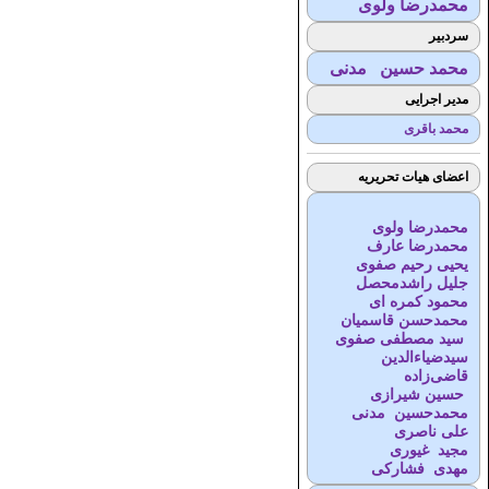
محمدرضا ولوی
سردبیر
محمد حسین مدنی
مدیر اجرایی
محمد باقری
اعضای هیات تحریریه
محمدرضا ولوی
محمدرضا عارف
یحیی رحیم صفوی
جلیل راشدمحصل
محمود کمره ای
محمدحسن قاسمیان
سید مصطفی صفوی
سیدضیاء‌الدین
قاضی‌زاده
حسین شیرازی
محمدحسین مدنی
علی ناصری
مجید غیوری
مهدی فشارکی