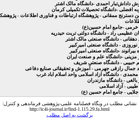
ش داداش‌تبار احمدی -دانشگاه مالک اشتر
به افضلی -دانشگاه تحصیلات تکمیلی کرمان
ن دسترنج ممقانی - پژوهشگاه ارتباطات و فناوری اطلاعات - پژوهشک
لاعات
ر خرمی -جامع امام حسین(ع)
ن عظیمی راد - دانشگاه دولتی تربت حیدریه
 دهقانی - دانشگاه صنعتی مالک اشتر
 نوروزی - دانشگاه صنعتی امیرکبیر
بیرانوند -دانشگاه صنعتی امیرکبیر
 مزینی -دانشگاه علم و صنعت ایران
 حبیبی - دانشگاه صنعتی شریف
 جمال رازقی جهرمی - آموزش و تحقیقاتی صنایع دفاعی
محمدی - دانشگاه ازاد اسلامی واحد اسلام اباد غرب
بالغی - دانشگاه مازندران
طیبی - آزاد اسلامی
جلایی - جامع امام حسین (ع)
نشانی مطلب در وبگاه فصلنامه علمی-پژوهشی فرماندهی و کنترل:
http://ic4i-journal.ir/find-1.115.29.fa.html
برگشت به اصل مطلب