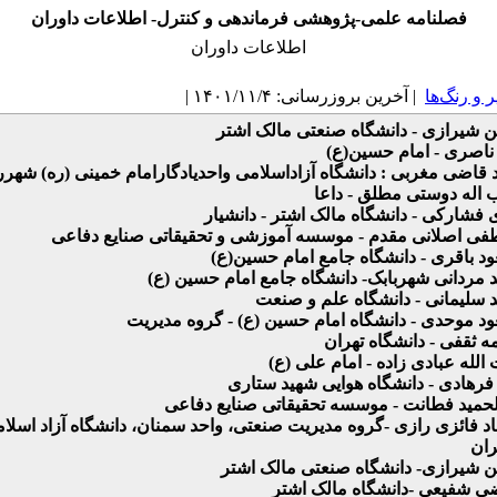
فصلنامه علمی-پژوهشی فرماندهی و کنترل- اطلاعات داوران
اطلاعات داوران
و رنگ‌ها
| آخرین بروزرسانی: ۱۴۰۱/۱۱/۴ |
 شیرازی - دانشگاه صنعتی مالک اشتر
ناصری - امام حسین(ع)
 قاضی مغربی : دانشگاه آزاداسلامی واحدیادگارامام خمینی (ره) شهر
 اله دوستی مطلق - داعا
 فشارکی - دانشگاه مالک اشتر - دانشیار
ی اصلانی مقدم - موسسه آموزشی و تحقیقاتی صنایع دفاعی
د باقری - دانشگاه جامع امام حسین(ع)
 مردانی شهربابک- دانشگاه جامع امام حسین (ع)
 سلیمانی - دانشگاه علم و صنعت
د موحدی - دانشگاه امام حسین (ع) - گروه مدیریت
ه ثقفی - دانشگاه تهران
لله عبادی زاده - امام علی (ع)
فرهادی - دانشگاه هوایی شهید ستاری
لحمید فطانت - موسسه تحقیقاتی صنایع دفاعی
د فائزی رازی -گروه مدیریت صنعتی، واحد سمنان، دانشگاه آزاد اسلا
ران
 شیرازی- دانشگاه صنعتی مالک اشتر
ی شفیعی -دانشگاه مالک اشتر