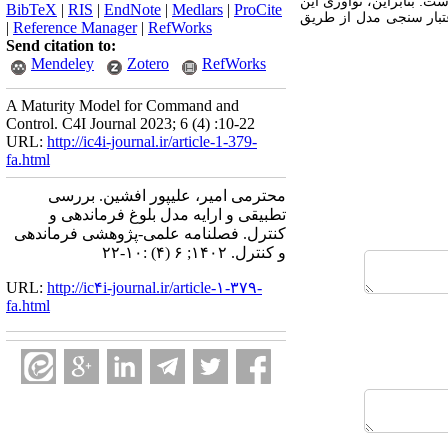
ت. بنابراین، نوآوری این
BibTeX
|
RIS
|
EndNote
|
Medlars
|
ProCite
مع تر است. نتیجه یک مدل شامل 5 سطح و 20 ویژگی است. اعتبار سنجی مدل از طریق
|
Reference Manager
|
RefWorks
Send citation to:
Mendeley
Zotero
RefWorks
A Maturity Model for Command and
Control. C4I Journal 2023; 6 (4) :10-22
URL:
http://ic4i-journal.ir/article-1-379-
fa.html
محترمی امیر، علیپور افشین. بررسی
تطبیقی و ارایه مدل بلوغ فرماندهی و
کنترل. فصلنامه علمی-پژوهشی فرماندهی
و کنترل. ۱۴۰۲; ۶ (۴) :۱۰-۲۲
URL:
http://ic۴i-journal.ir/article-۱-۳۷۹-
fa.html