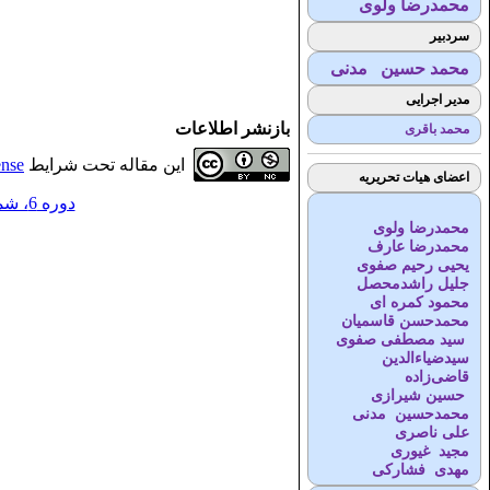
محمدرضا ولوی
سردبیر
محمد حسین مدنی
مدیر اجرایی
بازنشر اطلاعات
محمد باقری
این مقاله تحت شرایط
ense
اعضای هیات تحریریه
دوره 6، شماره 4 - ( 3-1402 )
محمدرضا ولوی
محمدرضا عارف
یحیی رحیم صفوی
جلیل راشدمحصل
محمود کمره ای
محمدحسن قاسمیان
سید مصطفی صفوی
سیدضیاء‌الدین
قاضی‌زاده
حسین شیرازی
محمدحسین مدنی
علی ناصری
مجید غیوری
مهدی فشارکی