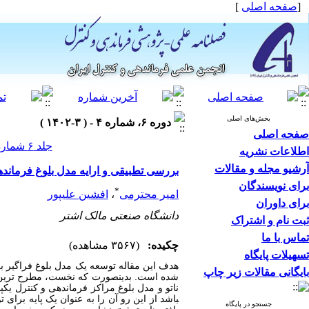
[
صفحه اصلی
]
بخش‌های اصلی
دوره ۶، شماره ۴ - ( ۳-۱۴۰۲ )
صفحه اصلی
جلد ۶ شماره ۴ صفحات ۲۲-۱۰
اطلاعات نشریه
آرشیو مجله و مقالات
بررسی تطبیقی و ارایه مدل بلوغ فرماند
برای نویسندگان
*
امیر محترمی
،
افشین علیپور
برای داوران
دانشگاه صنعتی مالک اشتر
ثبت نام و اشتراک
تماس با ما
چکیده:
(۳۵۶۷ مشاهده)
تسهیلات پایگاه
هدف این مقاله توسعه یک مدل بلوغ فراگیر ب
بایگانی مقالات زیر چاپ
شده است. بدینصورت که نخست، مطرح ترین مد
ناتو و مدل بلوغ مراکز فرماندهی و کنترل یکپا
باشد از این رو آن را به عنوان یک پایه برا
جستجو در پایگاه