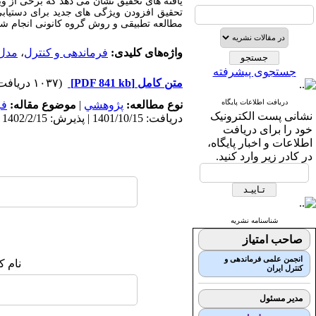
یافته های تحقیق نشان می دهد که برخی از وی
مطالعه تطبیقی و روش گروه کانونی انجام شد
واژه‌های کلیدی:
فرماندهی و کنترل
،
مدل 
جستجوی پیشرفته
متن کامل
[PDF 841 kb]
(۱۰۳۷ دریافت)
دریافت اطلاعات پایگاه
نوع مطالعه:
پژوهشي
|
موضوع مقاله:
فر
نشانی پست الکترونیک
دریافت: 1401/10/15 | پذیرش: 1402/2/15 | انتشار: 1402/12/15
خود را برای دریافت
اطلاعات و اخبار پایگاه،
در کادر زیر وارد کنید.
شناسنامه نشریه
صاحب امتیاز
انجمن علمی فرماندهی و
نام ک
کنترل ایران
مدیر مسئول