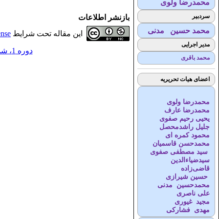
محمدرضا ولوی
سردبیر
بازنشر اطلاعات
محمد حسین مدنی
این مقاله تحت شرایط
ense
مدیر اجرایی
دوره 1، شماره 2 - ( 10-1396 )
محمد باقری
اعضای هیات تحریریه
محمدرضا ولوی
محمدرضا عارف
یحیی رحیم صفوی
جلیل راشدمحصل
محمود کمره ای
محمدحسن قاسمیان
سید مصطفی صفوی
سیدضیاء‌الدین
قاضی‌زاده
حسین شیرازی
محمدحسین مدنی
علی ناصری
مجید غیوری
مهدی فشارکی