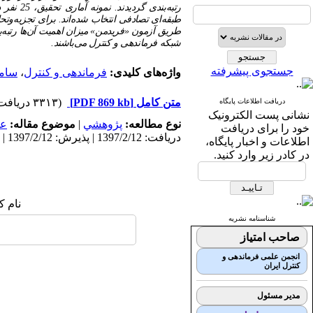
رتبه‌بن
طبقه‌ای تصادفی انتخاب شده‌اند. برای تجزیه‌وتحلی
طریق آزمون «فریدمن» میزان اهمیت آن‌ها رتبه‌بن
شبکه فرماندهی و کنترل می‌باشند.
جستجوی پیشرفته
واژه‌های کلیدی:
فرماندهی و کنترل
،
ساما
متن کامل
[PDF 869 kb]
(۳۳۱۳ دریافت)
دریافت اطلاعات پایگاه
نشانی پست الکترونیک
نوع مطالعه:
پژوهشي
|
موضوع مقاله:
عم
خود را برای دریافت
دریافت: 1397/2/12 | پذیرش: 1397/2/12 | انتشار: 1397/2/12
اطلاعات و اخبار پایگاه،
در کادر زیر وارد کنید.
نام ک
شناسنامه نشریه
صاحب امتیاز
انجمن علمی فرماندهی و
کنترل ایران
مدیر مسئول