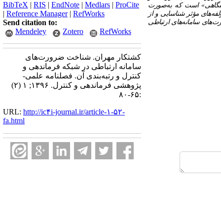
BibTeX
|
RIS
|
EndNote
|
Medlars
|
ProCite
 خبرگان دانشگاهی» است که به‌صورت
|
Reference Manager
|
RefWorks
فه‌های مؤثر شناسایی و از
رت‌های سامانه‌های ارتباطی
Send citation to:
Mendeley
Zotero
RefWorks
کشتکار مهران. شناخت ضرورت‌های
سامانه‌ ارتباطی در شبکه فرماندهی و
کنترل و رتبه‌بندی آن. فصلنامه علمی-
پژوهشی فرماندهی و کنترل. ۱۳۹۶; ۱ (۲)
:۶۵-۸۰
URL:
http://ic۴i-journal.ir/article-۱-۵۲-
fa.html