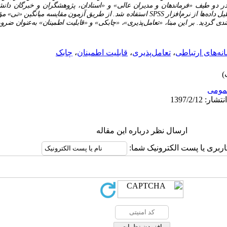
دی گردیدند. نمونه آماری تحقیق، 25 نفر در دو طیف «فرماندهان و مدیران عالی» و «استادان، پژوهشگران و
ل داده‌ها از نرم‌افزار
SPSS
استفاده شد. از طریق آزمون مقایسه میانگین «تی» مؤل
دی گردید. بر این مبنا، «تعامل‌پذیری»، «چابکی» و «قابلیت اطمینان» به‌عنوان ضرو
نه‌های ارتباطی
،
تعامل‌پذیری
،
قابلیت اطمینان
،
چابک
ومى
ارسال نظر درباره این مقاله
اربری یا پست الکترونیک شما: