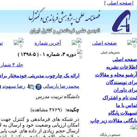
[
صفحه اصلی
]
بخش‌های اصلی
دوره ۳، شماره ۱ - ( ۵-۱۳۹۸ )
صفحه اصلی
جلد ۳ شماره ۱ صفحات ۴۶-۲۵
اطلاعات نشریه
آرشیو مجله و مقالات
ارائه یک چارچوب مدیریتی خودمختار برای شب
برای نویسندگان
محمدرضا پارسائی
،
رضا سپهوند
برای داوران
دانشگاه تربیت مدرس
ثبت نام و اشتراک
تماس با ما
چکیده:
(۴۷۶۹ مشاهده)
تسهیلات پایگاه
در شبکه های فرماندهی و کنترل جهت ا
بایگانی مقالات زیر چاپ
امکان ارزیابی وضعیت خود و ارسال به لای
ارسال حجم زیادی از داده های عیب یابی
جستجو در پایگاه
در لایه های بالای فرماندهی و کنترل، اش