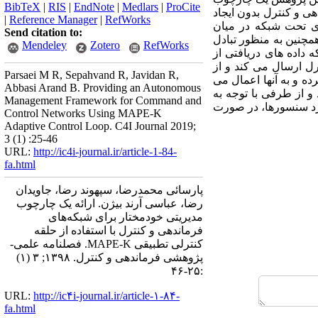
BibTeX
|
RIS
|
EndNote
|
Medlars
|
ProCite
ی و کنترل بدون ایجاد
|
Reference Manager
|
RefWorks
ی تحت شبکه در میان
Send citation to:
مچنین به منظور تبادل
Mendeley
Zotero
RefWorks
داده های دریافتی از
ل ارسال می کند و از
Parsaei M R, Sepahvand R, Javidan R,
ده و به آنها اعمال می
Abbasi Arand B. Providing an Autonomous
و از طرفی با توجه به
Management Framework for Command and
رد سنسورها، در صورت
Control Networks Using MAPE-K
Adaptive Control Loop. C4I Journal 2019;
3 (1) :25-46
URL:
http://ic4i-journal.ir/article-1-84-
fa.html
پارسائی محمدرضا، سپهوند رضا، جاویدان
رضا، عباسی آرند بیژن. ارائه یک چارچوب
مدیریتی خودمختار برای شبکه‌های
فرماندهی و کنترل با استفاده از حلقه
کنترلی تطبیقی MAPE-K. فصلنامه علمی-
پژوهشی فرماندهی و کنترل. ۱۳۹۸; ۳ (۱)
:۲۵-۴۶
URL:
http://ic۴i-journal.ir/article-۱-۸۴-
fa.html