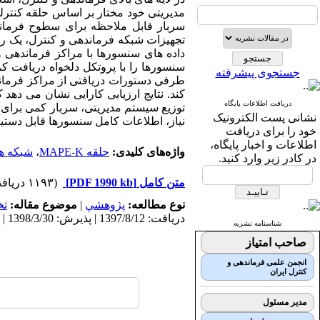
مدیریتی خود مختار بر اساس حلقه کنتر
سربار قابل ملاحظه برای سطوح فرمان
تجهیزات شبکه فرماندهی و کنترل، یک را
داده های سنسورها با مراکز فرماندهی و
سنسورها را با پروتکل دلخواه دریافت کرد
جستجوی پیشرفته
طرفی دستورات دریافتی از مراکز فرما
کند. نتایج ارزیابی کارایی نشان می دهد
دریافت اطلاعات پایگاه
توزیع سیستم مدیریتی، سربار کمی برا
نشانی پست الکترونیک
نیاز، اطلاعات کامل سنسورها قابل دستی
خود را برای دریافت
اطلاعات و اخبار پایگاه،
واژه‌های کلیدی:
حلقه MAPE-K
،
شبکه ها
در کادر زیر وارد کنید.
متن کامل
[PDF 1990 kb]
(۱۱۹۳ دریافت)
نوع مطالعه:
پژوهشي
|
موضوع مقاله:
ت
دریافت: 1397/8/12 | پذیرش: 1398/3/30 | انتشار: 1399/3/11
شناسنامه نشریه
صاحب امتیاز
انجمن علمی فرماندهی و
کنترل ایران
مدیر مسئول