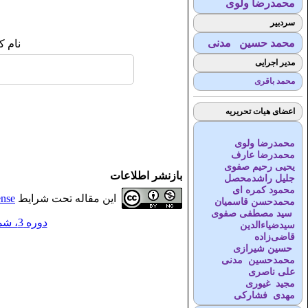
محمدرضا ولوی
سردبیر
محمد حسین مدنی
نام ک
مدیر اجرایی
محمد باقری
اعضای هیات تحریریه
محمدرضا ولوی
محمدرضا عارف
یحیی رحیم صفوی
بازنشر اطلاعات
جلیل راشدمحصل
محمود کمره ای
این مقاله تحت شرایط
ense
محمدحسن قاسمیان
سید مصطفی صفوی
دوره 3، شماره 1 - ( 5-1398 )
سیدضیاء‌الدین
قاضی‌زاده
حسین شیرازی
محمدحسین مدنی
علی ناصری
مجید غیوری
مهدی فشارکی