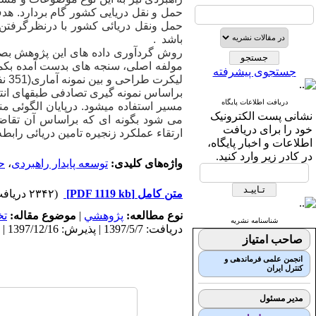
حمل و نقل دریایی کشور گام بردارد. هدف
حمل ­و­نقل دریائی کشور با درنظرگرفتن 
باشد
.
روش گردآوری داده­
های این پژوهش بصور
مولفه اصلی، سنجه­
های بدست آمده بکمک
جستجوی پیشرفته
لیک
براساس نمونه­
گیری تصادفی طبقه­ای انتخا
دریافت اطلاعات پایگاه
مسیر استفاده می­شود. درپایان الگوئی 
نشانی پست الکترونیک
می­
شود بگونه­
ای که براساس آن تقاضا
خود را برای دریافت
ارتقاء عملکرد زنجیره تامین دریائی رابطه
اطلاعات و اخبار پایگاه،
در کادر زیر وارد کنید.
واژه‌های کلیدی:
توسعه پایدار راهبردی
،
ح
متن کامل
[PDF 1119 kb]
(۲۳۴۲ دریافت)
نوع مطالعه:
پژوهشي
|
موضوع مقاله:
ت
شناسنامه نشریه
دریافت: 1397/5/7 | پذیرش: 1397/12/16 | انتشار: 1398/10/6
صاحب امتیاز
انجمن علمی فرماندهی و
کنترل ایران
مدیر مسئول