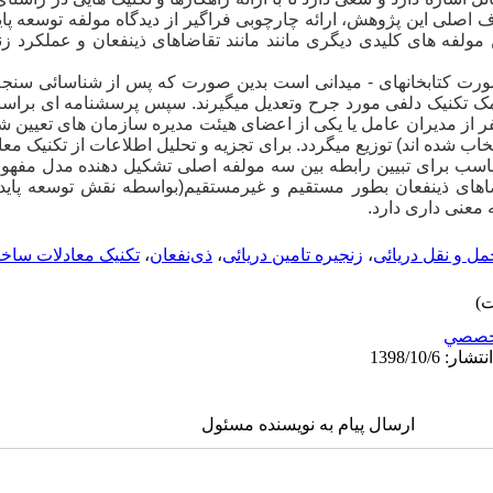
 اصلی این پژوهش، ارائه چارچوبی فراگیر از دیدگاه مولفه توسعه پا
مولفه های کلیدی دیگری مانند مانند تقاضاهای ذی­نفعان و عملکرد زنج
ت کتابخانه­ای - میدانی است بدین­
صورت که پس از شناسائی سنجه­
 تکنیک دلفی مورد جرح ­وتعدیل می­گیرند. سپس پرسشنامه­
ای براس
رت طراحی و بین نمونه آماری(351 نفر از مدیران عامل یا یکی از اعضای هیئت مدیره سازمان های
ب شده ­اند) توزیع می­گردد. برای تجزیه و تحلیل اطلاعات از تکنیک­
معا
مناسب برای تبیین رابطه بین سه مولفه اصلی تشکیل دهنده مدل مفهو
های ذی­نفعان بطور مستقیم و غیرمستقیم(بواسطه نقش توسعه پایدار
 معنی ­داری دارد
.
مل و نقل دریائی
،
زنجیره تامین دریائی
،
ذی‌نفعان
،
تکنیک معادلات ساخ
خصصي
ارسال پیام به نویسنده مسئول