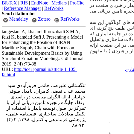
BibTeX
|
RIS
|
EndNote
|
Medlars
|
ProCite
یدار راهبردی صنعت در
|
Reference Manager
|
RefWorks
یره تامین دریائی می­
Send citation to:
Mendeley
Zotero
RefWorks
های گوناگون این سه
اس طیف پنج­
گزینه ­ای
tangestani A, khatami firoozabadi S M A,
 تعیین شده در جامعه آماری که
feizi K, bamdad Sufi J. Presenting a Model
دلات ساختاری و تحلیل
for Enhancing the Position of IRAN
می در این صنعت ارائه
Maritime Supply Chain with Focus on
 راهبردی ) با مفهوم
Sustainable Development Basics by Using
Structural Equation Modeling.. C4I Journal
2019; 2 (4) :73-88
تاری
http://ic4i-journal.ir/article-1-105-
URL:
fa.html
تنگستانی علیرضا، خاتمی فروزآبادی سید
محمد علی، فیضی کامران، بامداد صوفی
جهانیار. ارائه الگوئی مناسب در راستای
ارتقاء جایگاه زنجیره تامین دریائی ایران با
تمرکز بر اصول توسعه پایدار با استفاده از
تکنیک معادلات ساختاری. فصلنامه علمی-
پژوهشی فرماندهی و کنترل. ۱۳۹۸; ۲ (۴)
:۷۳-۸۸