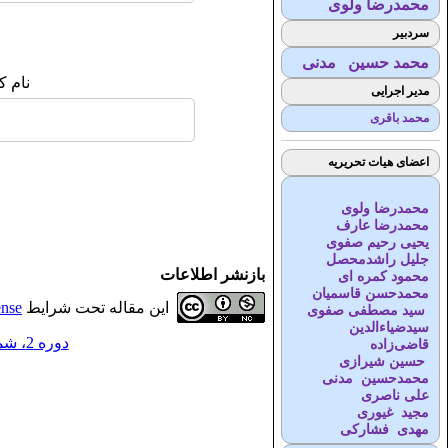
محمدرضا ولوی
سردبیر
محمد حسین مدنی
نام ک
مدیر اجرایی
محمد باقری
اعضای هیات تحریریه
محمدرضا ولوی
محمدرضا عارف
یحیی رحیم صفوی
جلیل راشدمحصل
بازنشر اطلاعات
محمود کمره ای
محمدحسن قاسمیان
این مقاله تحت شرایط
ense
سید مصطفی صفوی
سیدضیاء‌الدین
دوره 2، شماره 4 - ( 2-1398 )
قاضی‌زاده
حسین شیرازی
محمدحسین مدنی
علی ناصری
مجید غیوری
مهدی فشارکی