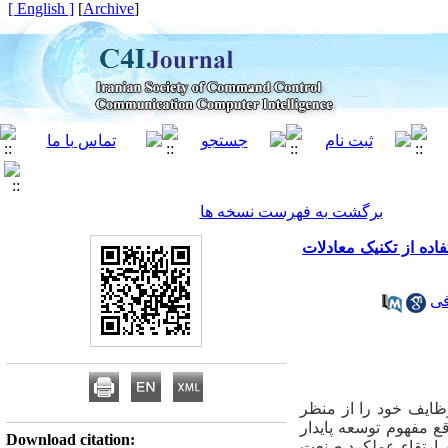
[ English ]
]
Archive
[
برگشت به فهرست نسخه ها
فاده از تکنیک معادلات
فی
وظایف خود را از منظر
ع مفهوم توسعه پایدار
Download citation:
ای ارتقاء عملکرد صنعت