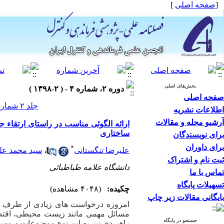
[
صفحه اصلی
]
بخش‌های اصلی
دوره ۲، شماره ۴ - ( ۲-۱۳۹۸ )
صفحه اصلی
جلد ۲ شماره ۴ صفحات ۸۸-۷۳
اطلاعات نشریه
آرشیو مجله و مقالات
ارائه الگوئی مناسب در راستای ارتقاء جای
ساختاری
برای نویسندگان
برای داوران
*
علیرضا تنگستانی
،
سید محمد علی
ثبت نام و اشتراک
دانشگاه علامه طباطبائی
تماس با ما
تسهیلات پایگاه
چکیده:
(۴۰۴۸ مشاهده)
بایگانی مقالات زیر چاپ
امروزه درخواست ­های زیادی از طرف ذی­
مسائل مهمی مانند زیست­
محیطی، اقتصا
جستجو در پایگاه
راهبردی نیز به این نوع موضوعات و مسائل