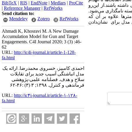
BibTeX
|
RIS
|
EndNote
|
Medlars
|
ProCite
اشته باشند.از این‌رو
|
Reference Manager
|
RefWorks
سته نامگذاری می‌شود.
Send citation to:
ترها علاوه بر آن که
Mendeley
Zotero
RefWorks
ن مدل برای نشان‌دادن
Ahmadi K, Khosravi M. A New Damage
Accumulation Model for Gun and Target
Engagements. C4I Journal 2020; 3 (3) :46-
62
URL:
http://ic4i-journal.ir/article-1-128-
fa.html
احمدی کامبیز، خسروی محمدرضا. ارائه یک
مدل انباشتگی آسیب جدید برای تقابلات
سلاح و هدف. فصلنامه علمی-پژوهشی
فرماندهی و کنترل. ۱۳۹۸; ۳ (۳) :۴۶-۶۲
URL:
http://ic۴i-journal.ir/article-۱-۱۲۸-
fa.html