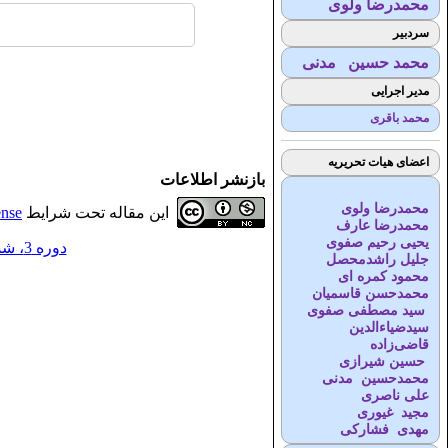
محمدرضا ولوی
سردبیر
محمد حسین مدنی
مدیر اجرایی
محمد باقری
اعضای هیات تحریریه
بازنشر اطلاعات
محمدرضا ولوی
این مقاله تحت شرایط
ense
محمدرضا عارف
یحیی رحیم صفوی
دوره 3، شماره 3 - ( 10-1398 )
جلیل راشدمحصل
محمود کمره ای
محمدحسن قاسمیان
سید مصطفی صفوی
سیدضیاء‌الدین
قاضی‌زاده
حسین شیرازی
محمدحسین مدنی
علی ناصری
مجید غیوری
مهدی فشارکی