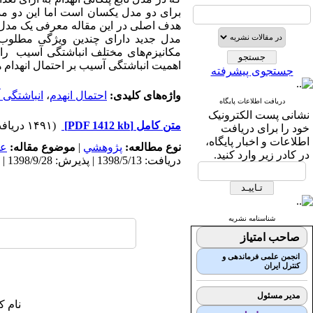
برای دو مدل یکسان است اما این دو مدل 
هدف اصلی در این مقاله معرفی یک مدل جد
مدل جدید دارای چندین ویژگی مطلوب ا
مکانیزم‌های مختلف انباشتگی آسیب را ش
اهمیت انباشتگی آسیب بر احتمال انهدام 
جستجوی پیشرفته
واژه‌های کلیدی:
احتمال انهدم
،
انباشتگی 
دریافت اطلاعات پایگاه
نشانی پست الکترونیک
متن کامل
[PDF 1412 kb]
(۱۴۹۱ دریافت)
خود را برای دریافت
اطلاعات و اخبار پایگاه،
نوع مطالعه:
پژوهشي
|
موضوع مقاله:
عم
در کادر زیر وارد کنید.
دریافت: 1398/5/13 | پذیرش: 1398/9/28 | انتشار: 1399/6/24
شناسنامه نشریه
صاحب امتیاز
انجمن علمی فرماندهی و
کنترل ایران
مدیر مسئول
نام ک