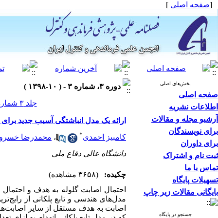
[
صفحه اصلی
]
بخش‌های اصلی
دوره ۳، شماره ۳ - ( ۱۰-۱۳۹۸ )
صفحه اصلی
جلد ۳ شماره ۳ صفحات ۶۲-۴۶
اطلاعات نشریه
آرشیو مجله و مقالات
ارائه یک مدل انباشتگی آسیب جدید برای 
برای نویسندگان
*
کامبیز احمدی
،
محمدرضا خسرو
برای داوران
دانشگاه عالی دفاع ملی
ثبت نام و اشتراک
تماس با ما
چکیده:
(۳۶۵۸ مشاهده)
تسهیلات پایگاه
احتمال اصابت گلوله به هدف و احتمال ا
بایگانی مقالات زیر چاپ
مدل‌های هندسی و تابع پلکانی از رایج‌
اصابت به هدف مستقل از سایر اصابت‌ها ر
جستجو در پایگاه
که در مدل تابع پلکانی انهدام به ازای تعد