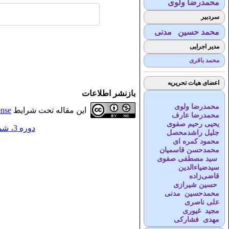
محمدرضا ولوی
سردبیر
محمد حسین مدنی
مدیر اجرایی
محمد باقری
اعضای هیات تحریریه
بازنشر اطلاعات
محمدرضا ولوی
این مقاله تحت شرایط
ense
محمدرضا عارف
یحیی رحیم صفوی
دوره 3، شماره 4 - ( 2-1399 )
جلیل راشدمحصل
محمود کمره ای
محمدحسن قاسمیان
سید مصطفی صفوی
سیدضیاء‌الدین
قاضی‌زاده
حسین شیرازی
محمدحسین مدنی
علی ناصری
مجید غیوری
مهدی فشارکی