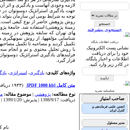
لازمه وجودی آنهاست و یادگیری و اثر آن
جهت یادگیری استراتژیک دوسوتوان در ق
توجه به شرایط بومی این سازمان بتواند نس
روش پژوهش حاضر از نوع کیفی است. بر
زمینۀ پژوهشی) استفاده شد. جامعۀ پژوهش
جستجوی پیشرفته
های تهران که سابقه پژوهش در زمینه یا
شناسایی مؤلفه­ها، از روش نمونه­­گیری
دریافت اطلاعات پایگاه
تکمیل گردید و مصاحبه تا تکمیل مصاحبه
نشانی پست الکترونیک
با روش تحلیل محتوی و تم و انجام سه 
خود را برای دریافت
فرایندهای یادگیری استراتژیک دوسوتوا
اطلاعات و اخبار پایگاه،
قرار گیرد
.
در کادر زیر وارد کنید.
واژه‌های کلیدی:
یادگیری
،
استراتژی
،
یادگ
متن کامل
[PDF 1008 kb]
(۱۹۳۳ دریافت)
شناسنامه نشریه
نوع مطالعه:
پژوهشي
|
موضوع مقاله:
مد
صاحب امتیاز
دریافت: 1398/9/17 | پذیرش: 1399/1/20 | انتشار: 1399/7/11
انجمن علمی فرماندهی و
کنترل ایران
مدیر مسئول
نام ک