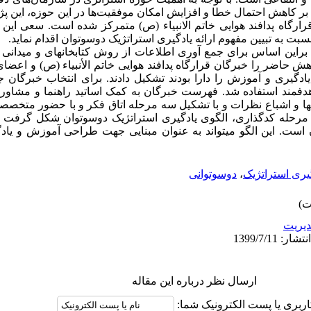
 بر کاهش احتمال خطا و افزایش امکان موفقیت‌ها در این حوزه، این پ
رارگاه پدافند هوایی خاتم الانبیاء (ص) متمرکز شده است. سعی این
بت به تبیین مفهوم ارائه یادگیری استراتژیک دوسوتوان اقدام نماید.
این اساس برای جمع آوری اطلاعات از روش کتابخانه­ای و میدانی 
 حاضر را خبرگان قرارگاه پدافند هوایی خاتم الأنبیاء (ص) و اعضای
دگیری و آموزش را دارا بودند تشکیل دادند. برای انتخاب خبرگان ج
 هدفمند استفاده شد. فهرست خبرگان به کمک اساتید راهنما و مشاور
­ها و اشباع نظرات و با تشکیل سه مرحله اتاق فکر و با حضور متخصص
مرحله کدگذاری، الگوی یادگیری استراتژیک دوسوتوان شکل گرفت که
ن است. این
الگو
می­تواند به عنوان مبنایی جهت طراحی آموزش و یاد
یری استراتژیک
،
دوسوتوانی
یریت
ارسال نظر درباره این مقاله
اربری یا پست الکترونیک شما: