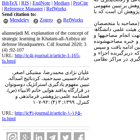
BibTeX
|
RIS
|
EndNote
|
Medlars
|
ProCite
ژوهش بر تبیین مفهومی
|
Reference Manager
|
RefWorks
 پژوهش آن است که با
Send citation to:
Mendeley
Zotero
RefWorks
(مصاحبه با متخصصانِ
 هیئت علمی دانشگاه­
aliannejadi M. explanation of the concept of
هت انجام مصاحبه­ها و
strategic learning in Khatam-all-Anbiya air
 و خبره مصاحبه­شونده
defense Headquarters. C4I Journal 2020; 3
ین ادامه یافت و
سپس
(4) :92-107
 دربرگیرنده اجزاء و
URL:
http://ic4i-journal.ir/article-1-165-
گیری در مراکز نظامی
fa.html
علیان نژادی محمدرضا، مشبکی اصغر،
خدادادحسینی سیدحمید، کردنائیج اسداله.
تبیین مفهوم یادگیری استراتژیک دوسوتوان
در قرارگاه پدافند هوایی خاتم الانبیاء (ص).
فصلنامه علمی-پژوهشی فرماندهی و
کنترل. ۱۳۹۹; ۳ (۴) :۹۲-۱۰۷
URL:
http://ic۴i-journal.ir/article-۱-۱۶۵-
fa.html