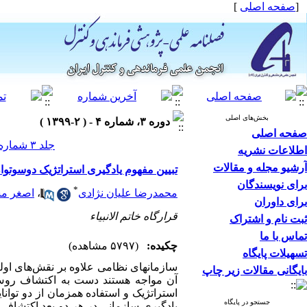
[
صفحه اصلی
]
بخش‌های اصلی
دوره ۳، شماره ۴ - ( ۲-۱۳۹۹ )
صفحه اصلی
جلد ۳ شماره ۴ صفحات ۱۰۷-۹۲
اطلاعات نشریه
آرشیو مجله و مقالات
تبیین مفهوم یادگیری استراتژیک دوسوتوان 
برای نویسندگان
*
محمدرضا علیان نژادی
،
اصغر م
برای داوران
قرارگاه خاتم الانبیاء
ثبت نام و اشتراک
تماس با ما
چکیده:
(۵۷۹۷ مشاهده)
تسهیلات پایگاه
سازمان­های نظامی علاوه بر نقش‌های اولیه
بایگانی مقالات زیر چاپ
آن مواجه هستند دست به اکتشاف روش‌ها
استراتژیک و استفاده همزمان از دو توانا
جستجو در پایگاه
یادگیری سازمانی در هر دو بعد اکتشافی 