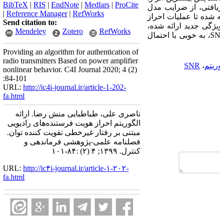
BibTeX
|
RIS
|
EndNote
|
Medlars
|
ProCite
افتی، از ضرایب مدل
|
Reference Manager
|
RefWorks
 شده تا عملیات احراز
Send citation to:
یژگی جدید ارائه شده،
Mendeley
Zotero
RefWorks
S
، به خوبی با احتمال
Providing an algorithm for authentication of
radio transmitters Based on power amplifier
ریتم
،
SNR
nonlinear behavior. C4I Journal 2020; 4 (2)
:84-101
URL:
http://ic4i-journal.ir/article-1-202-
fa.html
ناصری علی، طباطبایی منش رضا. ارائه
الگوریتم احراز هویت فرستنده‌های رادیویی
مبتنی بر رفتار غیرخطی تقویت کننده توان.
فصلنامه علمی-پژوهشی فرماندهی و
کنترل. ۱۳۹۹; ۴ (۲) :۸۴-۱۰۱
URL:
http://ic۴i-journal.ir/article-۱-۲۰۲-
fa.html