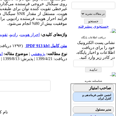
روی سیگنال خروجی فرستنده می‌گذارد. 
غیرخطی تقویت کننده توان برای طبقه‌بند
هویت، مستقل از مقدار
SNR
سیگنال دری
فرآیند احراز هویت فرستنده رادیویی برا
موفقیت بیش از 80% انجام می‌شود.
جستجوی پیشرفته
واژه‌های کلیدی:
احراز هویت
،
رادیو
،
تقویت
دریافت اطلاعات پایگاه
نشانی پست الکترونیک
متن کامل
[PDF 913 kb]
(۱۲۹۲ دریافت)
خود را برای دریافت
اطلاعات و اخبار پایگاه،
نوع مطالعه:
پژوهشي
|
موضوع مقاله:
ام
در کادر زیر وارد کنید.
دریافت: 1399/4/21 | پذیرش: 1399/8/13 | انتشار: 1400/4/9
شناسنامه نشریه
صاحب امتیاز
انجمن علمی فرماندهی و
کنترل ایران
مدیر مسئول
نام ک