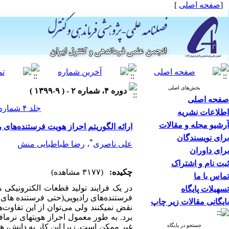
[
صفحه اصلی
]
بخش‌های اصلی
دوره ۴، شماره ۲ - ( ۹-۱۳۹۹ )
صفحه اصلی
جلد ۴ شماره ۲ صفحات ۱۰۱-۸۴
اطلاعات نشریه
آرشیو مجله و مقالات
ارائه الگوریتم احراز هویت فرستنده‌های 
برای نویسندگان
*
علی ناصری
،
رضا طباطبایی منش
برای داوران
ثبت نام و اشتراک
چکیده:
(۳۱۷۷ مشاهده)
تماس با ما
در یک فرایند تولید قطعات الکترونیکی
تسهیلات پایگاه
فرستنده‌های رادیویی(حتی فرستنده های راد
بایگانی مقالات زیر چاپ
نقض نمی­کنند ولی می‌توان از این تفاوت‌
برد. به طور معمول احراز هویت­های نرم­
جستجو در پایگاه
غیر ممکن است. زیرا این کار به دانش، هزی