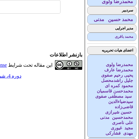
محمدرضا ولوی
سردبیر
محمد حسین مدنی
مدیر اجرایی
محمد باقری
اعضای هیات تحریریه
بازنشر اطلاعات
محمدرضا ولوی
این مقاله تحت شرایط
ense
محمدرضا عارف
یحیی رحیم صفوی
دوره 4، شماره 2 - ( 9-1399 )
جلیل راشدمحصل
محمود کمره ای
محمدحسن قاسمیان
سید مصطفی صفوی
سیدضیاء‌الدین
قاضی‌زاده
حسین شیرازی
محمدحسین مدنی
علی ناصری
مجید غیوری
مهدی فشارکی