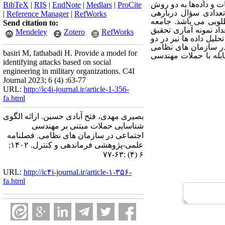
 و داده‌ها به دو روش
BibTeX
|
RIS
|
EndNote
|
Medlars
|
ProCite
عدادی سؤال درباره­ی
|
Reference Manager
|
RefWorks
لوبی می باشد. جامعه
Send citation to:
اد نمونه آماری تحقیق
Mendeley
Zotero
RefWorks
یل داده ها نیز در دو
در سازمان های نظامی
basiri M, fathabadi H. Provide a model for
 مقابله با حملات مهندسی
identifying attacks based on social
engineering in military organizations. C4I
Journal 2023; 6 (4) :63-77
URL:
http://ic4i-journal.ir/article-1-356-
fa.html
بصیری مهدی، فتح آبادی حسین. ارائه الگوی
شناسایی حملات مبتنی بر مهندسی
اجتماعی در سازمان های نظامی. فصلنامه
علمی-پژوهشی فرماندهی و کنترل. ۱۴۰۲;
۶ (۴) :۶۳-۷۷
URL:
http://ic۴i-journal.ir/article-۱-۳۵۶-
fa.html