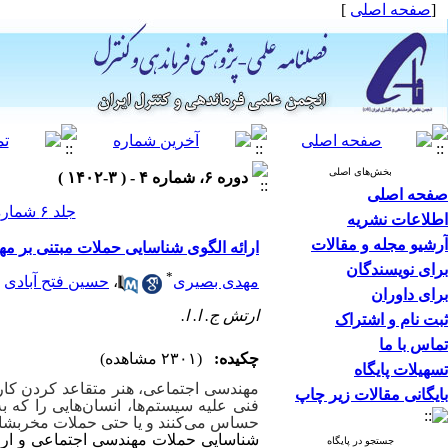
[
صفحه اصلی
]
بخش‌های اصلی
دوره ۶، شماره ۴ - ( ۳-۱۴۰۲ )
صفحه اصلی
جلد ۶ شماره ۴ صفحات ۷۷-۶۳
اطلاعات نشریه
آرشیو مجله و مقالات
ارائه الگوی شناسایی حملات مبتنی بر 
برای نویسندگان
*
مهدی بصیری
،
حسین فتح آبادی
برای داوران
ارتش ج. ا. ا.
ثبت نام و اشتراک
تماس با ما
چکیده:
(۲۳۰۱ مشاهده)
تسهیلات پایگاه
مهندسی اجتماعی، هنر متقاعد کردن کارب
بایگانی مقالات زیر چاپ
فنی علیه سیستم‌ها، انسان‌هایی را که 
حساس می‌کنند و یا حتی حملات مخربشان را
شناسایی حملات مهندسی اجتماعی و ارا
جستجو در پایگاه