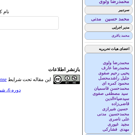
محمدرضا ولوی
سردبیر
نام ک
محمد حسین مدنی
مدیر اجرایی
محمد باقری
اعضای هیات تحریریه
محمدرضا ولوی
محمدرضا عارف
بازنشر اطلاعات
یحیی رحیم صفوی
جلیل راشدمحصل
این مقاله تحت شرایط
ense
محمود کمره ای
محمدحسن قاسمیان
دوره 6، شماره 4 - ( 3-1402 )
سید مصطفی صفوی
سیدضیاء‌الدین
قاضی‌زاده
حسین شیرازی
محمدحسین مدنی
علی ناصری
مجید غیوری
مهدی فشارکی