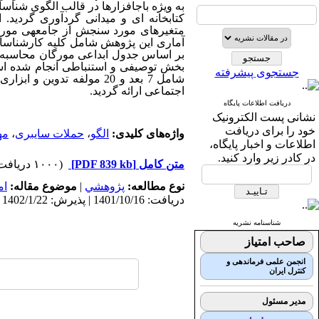
به ویژه باج­افزارها در قالب الگوی شنا
کتابخانه ای و میدانی گردآوری گردید.
متغیرهای مورد سنجش از جامعه­ی مورد
آماری این پژوهش شامل کلیه کارشناسان 
بر اساس جدول ابداعی مورگان محاسبه می
بخش توصیفی و استنباطی انجام شده اس
جستجوی پیشرفته
شامل 7 بعد و 20 مولفه ت
اجتماعی ارائه گردید.
دریافت اطلاعات پایگاه
نشانی پست الکترونیک
خود را برای دریافت
واژه‌های کلیدی:
الگو
،
حملات سایبری
،
مه
اطلاعات و اخبار پایگاه،
در کادر زیر وارد کنید.
متن کامل
[PDF 839 kb]
(۱۰۰۰ دریافت)
نوع مطالعه:
پژوهشي
|
موضوع مقاله:
ام
دریافت: 1401/10/16 | پذیرش: 1402/1/22 | انتشار: 1403/4/18
شناسنامه نشریه
صاحب امتیاز
انجمن علمی فرماندهی و
کنترل ایران
مدیر مسئول