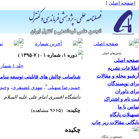
[
صفحه اصلی
]
بخش‌های اصلی
دوره ۱، شماره ۱ - ( ۷-۱۳۹۵ )
صفحه اصلی
جلد ۱ شماره ۱ صفحات ۶۲-۴۱
اطلاعات نشریه
آرشیو مجله و مقالات
شناسایی چالش های قابلیتی توسعه‌ سامانه‌‌ فرماندهی و کنتر
برای نویسندگان
*
حمیدرضا سهیلی
،
مهدی غضنفری
،
وحید
برای داوران
دانشگاه افسری امام علی علیه السلام
ثبت نام و اشتراک
تماس با ما
چکیده:
(۹۶۶۵ مشاهده)
تسهیلات پایگاه
بایگانی مقالات زیر چاپ
چکیده
جستجو در پایگاه