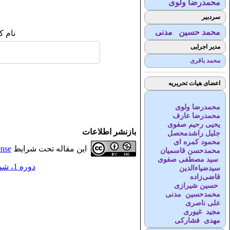
محمدرضا ولوی
سردبیر
محمد حسین مدنی
نام ک
مدیر اجرایی
محمد باقری
اعضای هیات تحریریه
محمدرضا ولوی
محمدرضا عارف
یحیی رحیم صفوی
بازنشر اطلاعات
جلیل راشدمحصل
محمود کمره ای
این مقاله تحت شرایط
ense
محمدحسن قاسمیان
سید مصطفی صفوی
دوره 1، شماره 1 - ( 7-1395 )
سیدضیاء‌الدین
قاضی‌زاده
حسین شیرازی
محمدحسین مدنی
علی ناصری
مجید غیوری
مهدی فشارکی