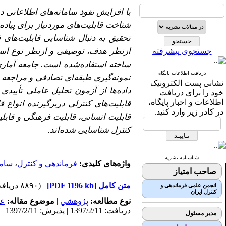
با افزایش نفوذ سامانه‌های اطلاعاتی د
شناخت قابلیت‌های موردنیاز برای پیاد
تحقیق به دنبال شناسایی قابلیت‌های 
ازنظر هدف، توصیفی و ازنظر نوع استف
جستجوی پیشرفته
ساخته استفاده‌شده است. جامعه آمار
دریافت اطلاعات پایگاه
نشانی پست الکترونیک
داده‌ها از آزمون تحلیل عاملی تأیید
خود را برای دریافت
اطلاعات و اخبار پایگاه،
قابلیت‌های کنترلی دربرگیرنده انواع 
در کادر زیر وارد کنید.
کنترل شناسایی‌ شده‌اند.
شناسنامه نشریه
واژه‌های کلیدی:
فرماندهی و کنترل
،
ساما
صاحب امتیاز
متن کامل
[PDF 1196 kb]
(۸۸۹۰ دریافت)
انجمن علمی فرماندهی و
کنترل ایران
نوع مطالعه:
پژوهشي
|
موضوع مقاله:
عم
دریافت: 1397/2/11 | پذیرش: 1397/2/11 | انتشار: 1397/2/11
مدیر مسئول