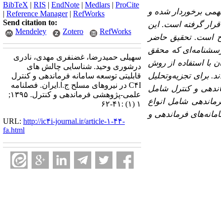
BibTeX
|
RIS
|
EndNote
|
Medlars
|
ProCite
 مهمی برخوردار شده و
|
Reference Manager
|
RefWorks
Send citation to:
قرار گرفته است. این
Mendeley
Zotero
RefWorks
لح است. تحقیق حاضر
سشنامه‌ای که محقق‌‌
سهیلی حمیدرضا، غضنفری مهدی، نادری
 با استفاده از روش
درشوری وحید. شناسایی چالش های
اعضای نمونه انتخاب شدند. برای تجزیه‌وتحلیل
قابلیتی توسعه‌ سامانه‌‌ فرماندهی و کنترل
C۴I در نیروهای مسلح ج.ا.ایران. فصلنامه
اندهی و کنترل شامل
علمی-پژوهشی فرماندهی و کنترل. ۱۳۹۵;
فرماندهی شامل انواع
۱ (۱) :۴۱-۶۲
ایت، ۲۰ چالش اساسی در توسعه سامانه‌های فرماندهی و
URL:
http://ic۴i-journal.ir/article-۱-۴۴-
fa.html